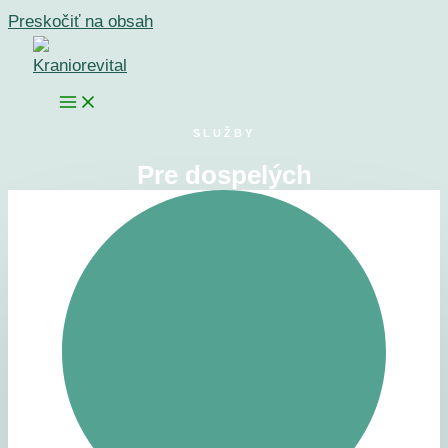
Preskočiť na obsah
SLUŽBY
Pre dospelých