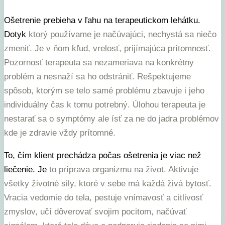
Ošetrenie prebieha v ľahu na terapeutickom lehátku.
Dotyk
ktorý používame je načúvajúci, nechystá sa niečo
zmeniť. Je v
ňom kľud, vrelosť, prijímajúca prítomnosť.
Pozornosť terapeuta sa
nezameriava na konkrétny
problém a nesnaží sa ho odstrániť.
Rešpektujeme
spôsob, ktorým se telo samé problému zbavuje i
jeho
individuálny čas k tomu potrebný. Úlohou terapeuta je
nestarať sa o symptómy ale ísť za ne
do jadra problémov
kde je zdravie vždy
prítomné.
To, čím klient prechádza počas ošetrenia je viac než
liečenie. Je
to príprava organizmu na život. Aktivuje
všetky životné sily,
ktoré v sebe má každá živá bytosť.
Vracia vedomie do tela,
pestuje vnímavosť a citlivosť
zmyslov, učí dôverovať svojim
pocitom, načúvať