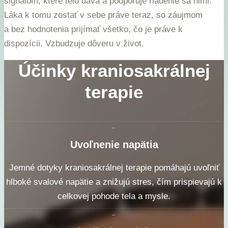
signálom, které telo dáva a podporuje riadenie
sa nimi.
Láka k tomu zostať v sebe práve teraz, so záujmom
a
bez hodnotenia prijímať všetko, čo je práve k
dispozícii.
Vzbudzuje dôveru v život.
Účinky kraniosakrálnej
terapie
_
Uvoľnenie napätia
Jemné dotyky kraniosakrálnej terapie pomáhajú uvoľniť
hlboké svalové napätie a znižujú stres, čím prispievajú k
celkovej pohode tela a mysle.
_